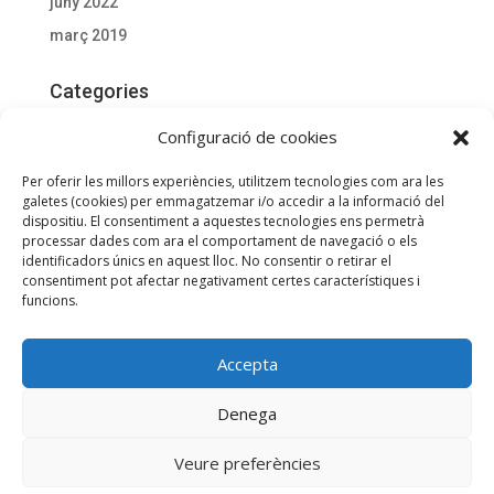
juny 2022
març 2019
Categories
Actualitat
Configuració de cookies
Documentació D'interès
Per oferir les millors experiències, utilitzem tecnologies com ara les
General
galetes (cookies) per emmagatzemar i/o accedir a la informació del
dispositiu. El consentiment a aquestes tecnologies ens permetrà
processar dades com ara el comportament de navegació o els
Meta
identificadors únics en aquest lloc. No consentir o retirar el
Entra
consentiment pot afectar negativament certes característiques i
funcions.
Canal de les entrades
Canal dels comentaris
Accepta
WordPress.org (en anglès)
Utilitzem galetes per a oferir-te la millor experiència a la nostra
Denega
web.
Podeu esbrinar més sobre quines galetes estem utilitzant o
Veure preferències
desactivar-les en
Configurar
.
Política de Privadesa
Política de Cookies