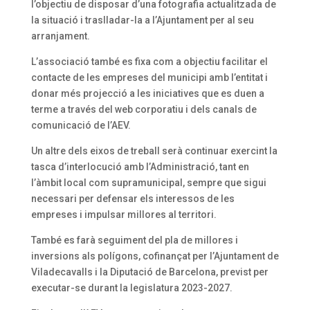
l’objectiu de disposar d’una fotografia actualitzada de
la situació i traslladar-la a l’Ajuntament per al seu
arranjament.
L’associació també es fixa com a objectiu facilitar el
contacte de les empreses del municipi amb l’entitat i
donar més projecció a les iniciatives que es duen a
terme a través del web corporatiu i dels canals de
comunicació de l’AEV.
Un altre dels eixos de treball serà continuar exercint la
tasca d’interlocució amb l’Administració, tant en
l’àmbit local com supramunicipal, sempre que sigui
necessari per defensar els interessos de les
empreses i impulsar millores al territori.
També es farà seguiment del pla de millores i
inversions als polígons, cofinançat per l’Ajuntament de
Viladecavalls i la Diputació de Barcelona, previst per
executar-se durant la legislatura 2023-2027.