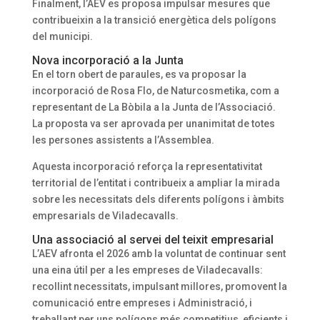
Finalment, l’AEV es proposa impulsar mesures que
contribueixin a la transició energètica dels polígons
del municipi.
Nova incorporació a la Junta
En el torn obert de paraules, es va proposar la
incorporació de Rosa Flo, de Naturcosmetika, com a
representant de La Bòbila a la Junta de l’Associació.
La proposta va ser aprovada per unanimitat de totes
les persones assistents a l’Assemblea.
Aquesta incorporació reforça la representativitat
territorial de l’entitat i contribueix a ampliar la mirada
sobre les necessitats dels diferents polígons i àmbits
empresarials de Viladecavalls.
Una associació al servei del teixit empresarial
L’AEV afronta el 2026 amb la voluntat de continuar sent
una eina útil per a les empreses de Viladecavalls:
recollint necessitats, impulsant millores, promovent la
comunicació entre empreses i Administració, i
treballant per uns polígons més competitius, eficients i