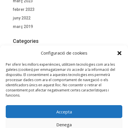
març 2023
febrer 2023
juny 2022
març 2019
Categories
Actualitat
Configuració de cookies
Documentació D'interès
Per oferir les millors experiències, utilitzem tecnologies com ara les
General
galetes (cookies) per emmagatzemar i/o accedir a la informació del
dispositiu. El consentiment a aquestes tecnologies ens permetrà
processar dades com ara el comportament de navegació o els
Meta
identificadors únics en aquest lloc. No consentir o retirar el
consentiment pot afectar negativament certes característiques i
Entra
funcions.
Canal de les entrades
Canal dels comentaris
Accepta
WordPress.org (en anglès)
Utilitzem galetes per a oferir-te la millor experiència a la nostra
Denega
web.