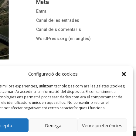
Meta
Entra
Canal de les entrades
Canal dels comentaris
WordPress.org (en anglès)
Configuració de cookies
es millors experiències, utilitzem tecnologies com ara les galetes (cookies)
er
zemar i/o accedir a la informació del dispositiu. El consentiment a
ecnologies ens permetrà processar dades com ara el comportament de
s
els identificadors únics en aquest lloc. No consentir o retirar el
t pot afectar negativament certes característiques i funcions.
ccepta
Denega
Veure preferències