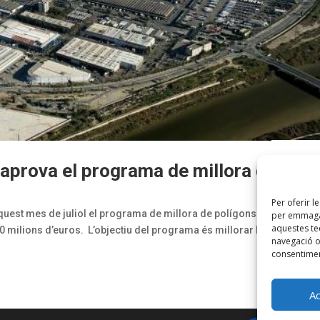
 aprova el programa de millora de
Per oferir l
aquest mes de juliol el programa de millora de polígons industrials p
per emmagat
aquestes t
0 milions d’euros. L’objectiu del programa és millorar la qualitat del
navegació o 
consentimen
A