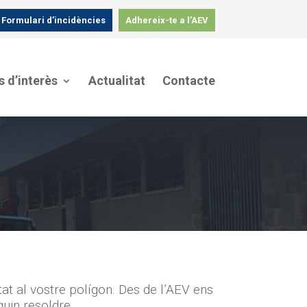
Formulari d’incidències
Adhereix-te a l’AEV
s d’interès
Actualitat
Contacte
tat al vostre polígon. Des de l’AEV ens
uin resoldre.