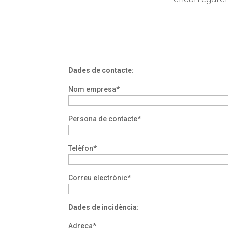
Dades de contacte:
Nom empresa*
Persona de contacte*
Telèfon*
Correu electrònic*
Dades de incidència:
Adreça*