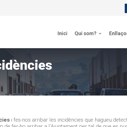
Inici
Qui som?
Enllaço
cidències
cies
i fes-nos arribar les incidències que hagueu detec
 de fer-ho arribar a l’Ajuntament per tal de que es pug