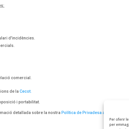
es:
ulari d'incidències.
ercials.
elació comercial.
cions de la
Cecot.
posició i portabilitat.
rmació detallada sobre la nostra
Política de Privadesa a la nostra p
Per oferir l
per emmagat