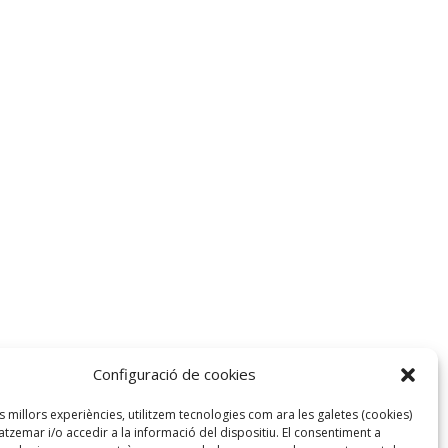
Configuració de cookies
agina web
.
es millors experiències, utilitzem tecnologies com ara les galetes (cookies)
zemar i/o accedir a la informació del dispositiu. El consentiment a