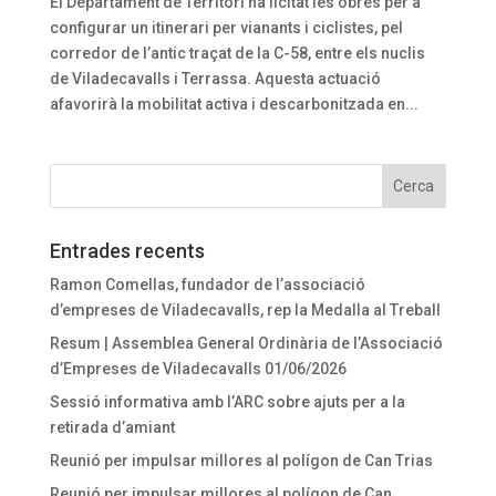
El Departament de Territori ha licitat les obres per a
configurar un itinerari per vianants i ciclistes, pel
corredor de l’antic traçat de la C-58, entre els nuclis
de Viladecavalls i Terrassa. Aquesta actuació
afavorirà la mobilitat activa i descarbonitzada en...
Entrades recents
Ramon Comellas, fundador de l’associació
d’empreses de Viladecavalls, rep la Medalla al Treball
Resum | Assemblea General Ordinària de l’Associació
d’Empreses de Viladecavalls 01/06/2026
Sessió informativa amb l’ARC sobre ajuts per a la
retirada d’amiant
Reunió per impulsar millores al polígon de Can Trias
Reunió per impulsar millores al polígon de Can