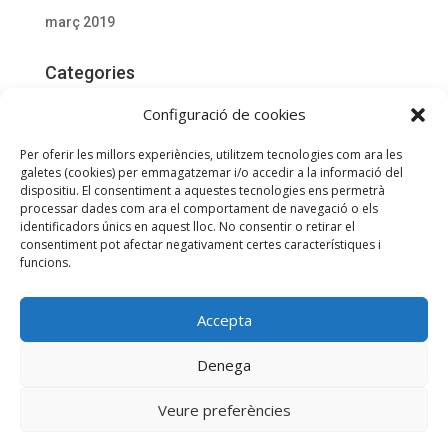
març 2019
Categories
Actualitat
Configuració de cookies
Documentació D'interès
Per oferir les millors experiències, utilitzem tecnologies com ara les
General
galetes (cookies) per emmagatzemar i/o accedir a la informació del
dispositiu. El consentiment a aquestes tecnologies ens permetrà
processar dades com ara el comportament de navegació o els
Meta
identificadors únics en aquest lloc. No consentir o retirar el
Entra
consentiment pot afectar negativament certes característiques i
funcions.
Canal de les entrades
Canal dels comentaris
Accepta
WordPress.org (en anglès)
Utilitzem galetes per a oferir-te la millor experiència a la nostra
Denega
web.
Podeu esbrinar més sobre quines galetes estem utilitzant o
Veure preferències
desactivar-les en
Configurar
.
Política de Privadesa
Política de Cookies
Accepta
Rebutja
Configuració