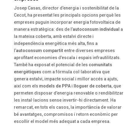
Josep Casas, director d’energia i sostenibilitat de la
Cecot, ha presentat les principals opcions perquè les
empreses puguin incorporar energia fotovoltaica de
manera estratègica: des de l’
autoconsum individual
a
la mateixa coberta, amb estalvi directe i
independència energètica més alta, fins a
l’
autoconsum compartit
entre diverses empreses
aprofitant economies d’escala i espais infrautilitzats.
També ha exposat el potencial de les
comunitats
energètiques
com a fórmula col·laborativa que
genera estalvi, impacte social i millor accés a ajuts,
així com els
models de PPA
i
lloguer de coberta
, que
permeten disposar d’energia renovable o rendibilitzar
les instal·lacions sense invertir-hi directament. Ha
remarcat, en tots els casos, la importància de valorar
bé avantatges, compromisos i retorn econòmic per
escollir el model més adequat a cada empresa.