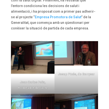
com la salut digital. Finalment, ha ressaltat que
l’entorn condiciona les decisions de salut i
alimentació, i ha proposat com a primer pas adherir-
se al projecte “
Empresa Promotora de Salut
” de la
Generalitat, que comença amb un qüestionari per
conèixer la situació de partida de cada empresa.
Josep Pinós, de Berrysar
Joan Carles Folia,
moderador de l’acte