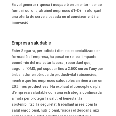
Es vol
generar riquesa i ocupació
en un entorn sense
fums ni sorolls, atraient empreses d’I+D+I i reforçant
una oferta de serveis basada en el
coneixement i la
innovació
.
Empresa saludable
Ester Segarra, periodista i dietista especialitzada en
formació a l’empresa, ha posat en relleu l’
impacte
econòmic del malestar laboral
, recordant que,
segons l’OMS, pot suposar fins a
2.500 euros l’any
per
treballador en pèrdua de productivitat i absències,
mentre que les empreses saludables arriben a ser un
20% més productives.
Ha explicat el concepte de pla
d’empresa saludable com una
estratègia continuada
i
a mida per protegir la salut, el benestar, la
sostenibilitat i la seguretat, treballant àrees com la
salut emocional, nutricional, física i el descans, així