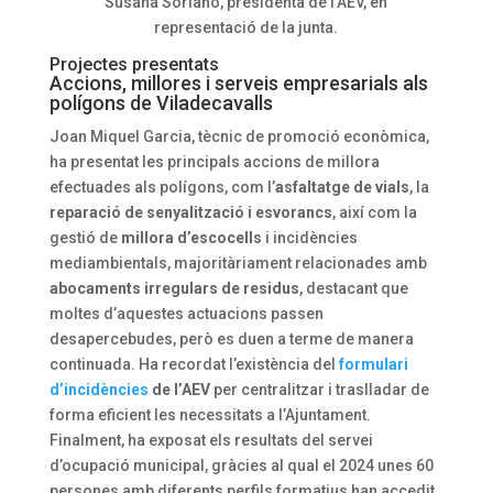
Susana Soriano, presidenta de l’AEV, en
representació de la junta.
Projectes presentats
Accions, millores i serveis empresarials als
polígons de Viladecavalls
Joan Miquel Garcia, tècnic de promoció econòmica,
ha presentat les principals accions de millora
efectuades als polígons, com l’
asfaltatge de vials
, la
reparació de senyalització i esvorancs
, així com la
gestió de
millora d’escocells
i incidències
mediambientals, majoritàriament relacionades amb
abocaments irregulars de residus
, destacant que
moltes d’aquestes actuacions passen
desapercebudes, però es duen a terme de manera
continuada. Ha recordat l’existència del
formulari
d’incidències
de l’AEV
per centralitzar i traslladar de
forma eficient les necessitats a l’Ajuntament.
Finalment, ha exposat els resultats del servei
d’ocupació municipal, gràcies al qual el 2024 unes 60
persones amb diferents perfils formatius han accedit