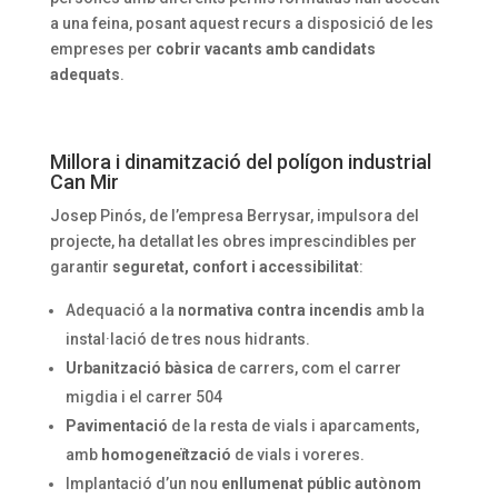
a una feina, posant aquest recurs a disposició de les
empreses per
cobrir vacants amb candidats
adequats
.
Millora i dinamització del polígon industrial
Can Mir
Josep Pinós, de l’empresa Berrysar, impulsora del
projecte, ha detallat les obres imprescindibles per
garantir
seguretat, confort i accessibilitat
:
Adequació a la
normativa contra incendis
amb la
instal·lació de tres nous hidrants.
Urbanització bàsica
de carrers, com el carrer
migdia i el carrer 504
Pavimentació
de la resta de vials i aparcaments,
amb
homogeneïtzació
de vials i voreres.
Implantació d’un nou
enllumenat públic autònom