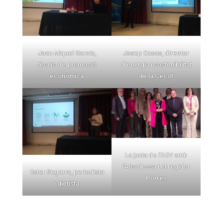
Joan Miquel Garcia,
Josep Casas, director
tècnic de promoció
d’energia i sostenibilitat
econòmica
de la Cecot
La junta de l’AEV amb
l’Alcadessa i el regidor
Ester Segarra, periodista
Porres
i dietista