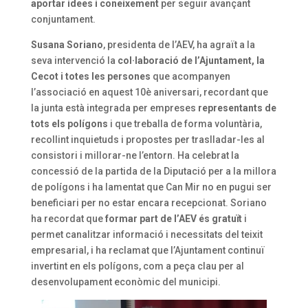
aportar idees i coneixement
per seguir avançant
conjuntament.
Susana Soriano
, presidenta de l’AEV, ha agraït a la
seva intervenció la
col·laboració de l’Ajuntament, la
Cecot i totes les persones
que acompanyen
l’associació en aquest 10è aniversari, recordant que
la junta està integrada per empreses
representants de
tots els polígons
i que treballa de forma voluntària,
recollint inquietuds i propostes per traslladar-les al
consistori i millorar-ne l’entorn. Ha celebrat la
concessió de la partida de la Diputació per a la millora
de polígons i ha lamentat que Can Mir no en pugui ser
beneficiari per no estar encara recepcionat. Soriano
ha recordat que
formar part de l’AEV és gratuït
i
permet canalitzar informació i necessitats del teixit
empresarial, i ha reclamat que l’Ajuntament continuï
invertint en els polígons, com a peça clau per al
desenvolupament econòmic del municipi.