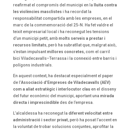
reafirmat el compromís del municipi en la
lluita contra
les violències masclistes
i ha recordat la
responsabilitat compartida amb les empreses, en el
marc de la commemoració del 25-N. Ha fet valdre el
teixit empresarial local i ha reconegut les tensions
d’un municipi petit, amb
molts serveis a prestar i
recursos limitats
, però ha subratllat que, malgrat això,
s’estan impulsant
millores concretes
, com el carril
bici Viladecavalls–Terrassa i la connexió entre barris i
polígons industrials.
En aquest context, ha destacat especialment el paper
de l’
Associació d’Empreses de Viladecavalls (AEV)
com a aliat estratègic i interlocutor clau
en el disseny
del futur econòmic del municipi, aportant una
mirada
directa i imprescindible
des de l’empresa.
L’alcaldessa ha reconegut la
diferent velocitat entre
administració i sector privat
, però ha posat l’accent en
la voluntat de trobar solucions conjuntes, aprofitar la