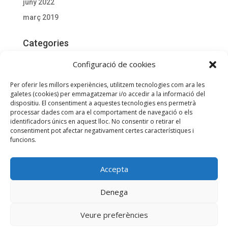
juny 2022
març 2019
Categories
Actualitat
Configuració de cookies
Documentació D'interès
Per oferir les millors experiències, utilitzem tecnologies com ara les
General
galetes (cookies) per emmagatzemar i/o accedir a la informació del
dispositiu. El consentiment a aquestes tecnologies ens permetrà
processar dades com ara el comportament de navegació o els
Meta
identificadors únics en aquest lloc. No consentir o retirar el
consentiment pot afectar negativament certes característiques i
Entra
funcions.
Canal de les entrades
Canal dels comentaris
Accepta
WordPress.org (en anglès)
Utilitzem galetes per a oferir-te la millor experiència a la nostra
Denega
web.
Podeu esbrinar més sobre quines galetes estem utilitzant o
Veure preferències
desactivar-les en
Configurar
.
Política de Privadesa
Política de Cookies