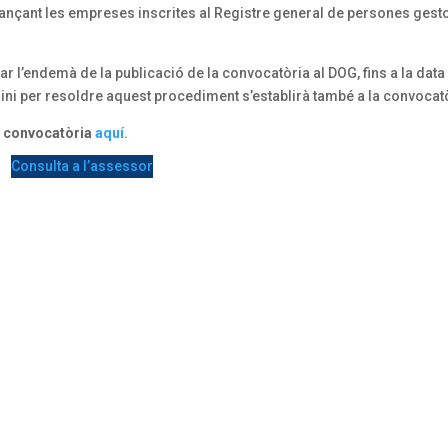
tjançant les empreses inscrites al Registre general de persones gest
r l’endemà de la publicació de la convocatòria al DOG, fins a la data
mini per resoldre aquest procediment s’establirà també a la convocat
a convocatòria
aquí
.
Consulta a l’assessor