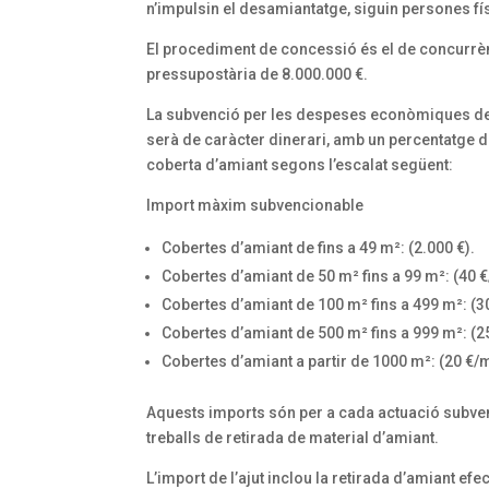
n’impulsin el desamiantatge, siguin persones fí
El procediment de concessió és el de concurrènci
pressupostària de 8.000.000 €.
La subvenció per les despeses econòmiques deriv
serà de caràcter dinerari, amb un percentatge 
coberta d’amiant segons l’escalat següent:
Import màxim subvencionable
Cobertes d’amiant de fins a 49 m²: (2.000 €).
Cobertes d’amiant de 50 m² fins a 99 m²: (40 €
Cobertes d’amiant de 100 m² fins a 499 m²: (3
Cobertes d’amiant de 500 m² fins a 999 m²: (2
Cobertes d’amiant a partir de 1000 m²: (20 €/m
Aquests imports són per a cada actuació subve
treballs de retirada de material d’amiant.
L’import de l’ajut inclou la retirada d’amiant ef