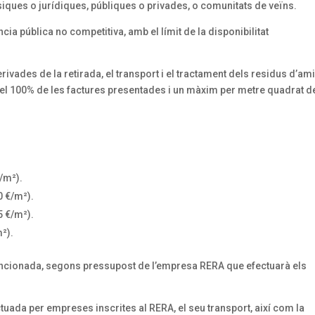
siques o jurídiques, públiques o privades, o comunitats de veïns.
a pública no competitiva, amb el límit de la disponibilitat
ades de la retirada, el transport i el tractament dels residus d’am
del 100% de les factures presentades i un màxim per metre quadrat d
/m²).
0 €/m²).
5 €/m²).
²).
ncionada, segons pressupost de l’empresa RERA que efectuarà els
ectuada per empreses inscrites al RERA, el seu transport, així com la