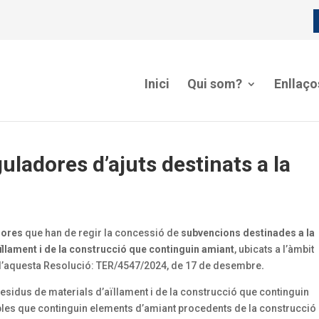
Inici
Qui som?
Enllaço
uladores d’ajuts destinats a la
dores
que han de regir la concessió de
subvencions destinades a la
aïllament i de la construcció que continguin amiant
, ubicats a l’àmbit
 I d’aquesta Resolució: TER/4547/2024, de 17 de desembre
.
residus de materials d’aïllament i de la construcció que continguin
bles que continguin elements d’amiant procedents de la construcció