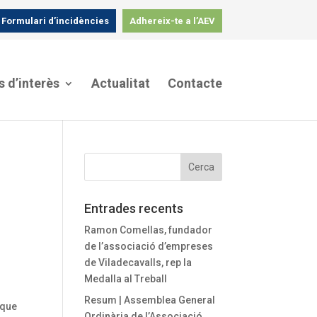
Formulari d’incidències
Adhereix-te a l’AEV
s d’interès
Actualitat
Contacte
Entrades recents
Ramon Comellas, fundador
de l’associació d’empreses
de Viladecavalls, rep la
Medalla al Treball
Resum | Assemblea General
 que
Ordinària de l’Associació