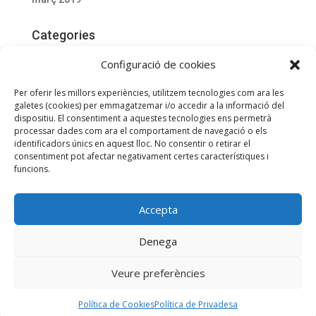
Categories
Actualitat
Configuració de cookies
Documentació D'interès
Per oferir les millors experiències, utilitzem tecnologies com ara les
General
galetes (cookies) per emmagatzemar i/o accedir a la informació del
dispositiu. El consentiment a aquestes tecnologies ens permetrà
processar dades com ara el comportament de navegació o els
Meta
identificadors únics en aquest lloc. No consentir o retirar el
consentiment pot afectar negativament certes característiques i
Entra
funcions.
Canal de les entrades
Canal dels comentaris
Accepta
WordPress.org (en anglès)
Utilitzem galetes per a oferir-te la millor experiència a la nostra
Denega
web.
Podeu esbrinar més sobre quines galetes estem utilitzant o
Veure preferències
desactivar-les en
Configurar
.
Política de Privadesa
Política de Cookies
Accepta
Rebutja
Configuració
Avís Legal
Política de Cookies
Política de Privadesa