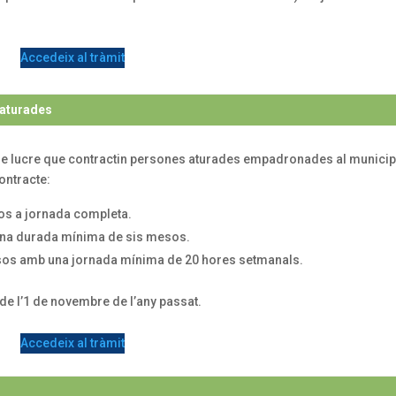
Accedeix al tràmit
 aturades
de lucre que contractin persones aturades empadronades al municip
ontracte:
os a jornada completa.
una durada mínima de sis mesos.
sos amb una jornada mínima de 20 hores setmanals.
r de l’1 de novembre de l’any passat.
Accedeix al tràmit