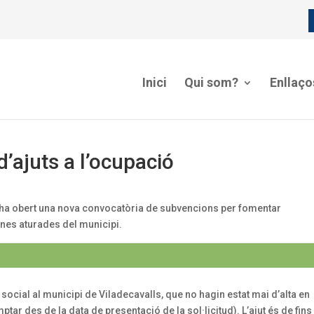
Inici
Qui som?
Enllaço
d’ajuts a l’ocupació
 ha obert una nova convocatòria de subvencions per fomentar
sones aturades del municipi.
cial al municipi de Viladecavalls, que no hagin estat mai d’alta en
ar des de la data de presentació de la sol·licitud). L’ajut és de fins