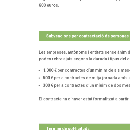
800 euros.
Subvencions per contractació de persones
Les empreses, autònoms i entitats sense ànim 
poden rebre ajuts segons la durada i tipus del c
1.000 €
per contractes d’un mínim de sis mes
500 €
per a contractes de mitja jornada amb 
300 €
per a contractes d’un mínim de dos me
El contracte ha d’haver estat formalitzat a parti
Termini de sol·licituds