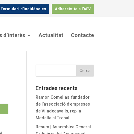
Formulari d’incidències
Adhereix-te a l’AEV
s d’interès
Actualitat
Contacte
Entrades recents
Ramon Comellas, fundador
de l’associació d’empreses
de Viladecavalls, rep la
Medalla al Treball
Resum | Assemblea General
 a
Ordinària de l’Associació