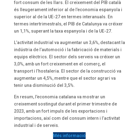
fort consum de les llars. El creixement del PIB català
és lleugerament inferior al de l’economia espanyola i
superior al de la UE-27 en termes interanuals. En
termes intertrimestrals, el PIB de Catalunya va créixer
un 1,1%, superant la taxa espanyola i de la UE-27.
L’activitat industrial va augmentar un 3,6%, destacant la
indústria de l’automoció i la fabricació de materials i
equips elèctrics. El sector dels serveis va créixer un
3,0%, amb un fort creixement en el comerç, el
transport i l’hostaleria. El sector de la construcció va
augmentar un 4,5%, mentre que el sector agrari va
tenir una disminució del 3,5%.
En resum, l’economia catalana va mostrar un
creixement sostingut durant el primer trimestre de
2023, amb un fort impuls de les exportacions i
importacions, així com del consum intern i l’activitat
industrial i de serveis.
Més informació