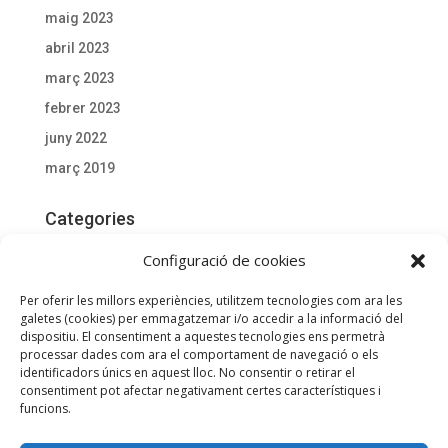
maig 2023
abril 2023
març 2023
febrer 2023
juny 2022
març 2019
Categories
Actualitat
Configuració de cookies
Documentació D'interès
Per oferir les millors experiències, utilitzem tecnologies com ara les
General
galetes (cookies) per emmagatzemar i/o accedir a la informació del
dispositiu. El consentiment a aquestes tecnologies ens permetrà
processar dades com ara el comportament de navegació o els
Meta
identificadors únics en aquest lloc. No consentir o retirar el
consentiment pot afectar negativament certes característiques i
Entra
funcions.
Canal de les entrades