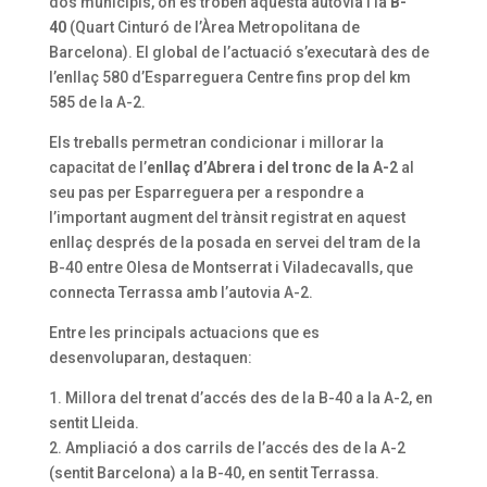
dos municipis, on es troben aquesta autovia i la
B-
40
(Quart Cinturó de l’Àrea Metropolitana de
Barcelona). El global de l’actuació s’executarà des de
l’enllaç 580 d’Esparreguera Centre fins prop del km
585 de la A-2.
Els treballs permetran condicionar i millorar la
capacitat de l’
enllaç d’Abrera i del tronc de la A-2
al
seu pas per Esparreguera per a respondre a
l’important augment del trànsit registrat en aquest
enllaç després de la posada en servei del tram de la
B-40 entre Olesa de Montserrat i Viladecavalls, que
connecta Terrassa amb l’autovia A-2.
Entre les principals actuacions que es
desenvoluparan, destaquen:
1. Millora del trenat d’accés des de la B-40 a la A-2, en
sentit Lleida.
2. Ampliació a dos carrils de l’accés des de la A-2
(sentit Barcelona) a la B-40, en sentit Terrassa.