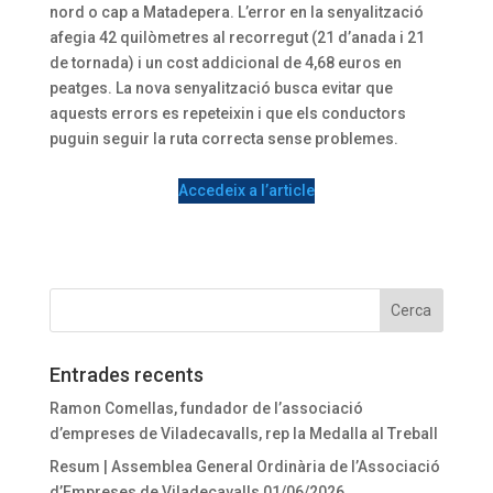
nord o cap a Matadepera. L’error en la senyalització
afegia 42 quilòmetres al recorregut (21 d’anada i 21
de tornada) i un cost addicional de 4,68 euros en
peatges. La nova senyalització busca evitar que
aquests errors es repeteixin i que els conductors
puguin seguir la ruta correcta sense problemes.
Accedeix a l’article
Entrades recents
Ramon Comellas, fundador de l’associació
d’empreses de Viladecavalls, rep la Medalla al Treball
Resum | Assemblea General Ordinària de l’Associació
d’Empreses de Viladecavalls 01/06/2026