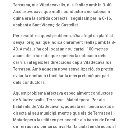
Terrassa, ni a Viladecavalls, ni a l’enllaç amb la B-40.
Això provocava que molts conductors no sabessin
quina era la sortida correcta i seguissin per la C-16,
acabant a Sant Vicenç de Castellet.
Per resoldre aquest problema, s’ha afegit un plafó al
senyal original que indica clarament l’enllaç amb la B-
40. A més, s’ha col·locat un nou cartell 100 metres
abans de la sortida que repeteix la indicació dels
carrils i afegeix les direccions cap a Viladecavalls i
Terrassa. Amb aquesta nova senyalització, es pretén
evitar la confusió i facilitar la interpretació per part
dels conductors.
Aquest problema afectava especialment conductors
de Viladecavalls, Terrassa i Matadepera. Per als
habitants de Viladecavalls, aquesta és l’única sortida
directa al seu municipi, mentre que els de Terrassa i
Matadepera la utilitzen per accedir als barris de l’oest
de Terrassa o per circumval·lar la ciutat en direcció al