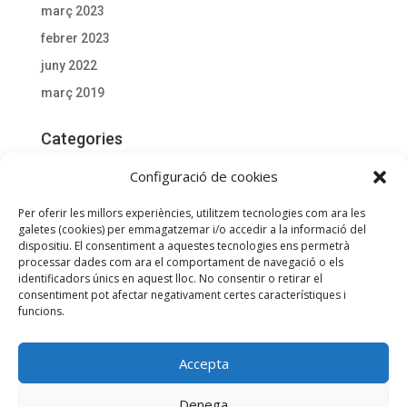
març 2023
febrer 2023
juny 2022
març 2019
Categories
Actualitat
Configuració de cookies
Documentació D'interès
Per oferir les millors experiències, utilitzem tecnologies com ara les
General
galetes (cookies) per emmagatzemar i/o accedir a la informació del
dispositiu. El consentiment a aquestes tecnologies ens permetrà
processar dades com ara el comportament de navegació o els
Meta
identificadors únics en aquest lloc. No consentir o retirar el
consentiment pot afectar negativament certes característiques i
Entra
funcions.
Canal de les entrades
Canal dels comentaris
Accepta
WordPress.org (en anglès)
Utilitzem galetes per a oferir-te la millor experiència a la nostra
Denega