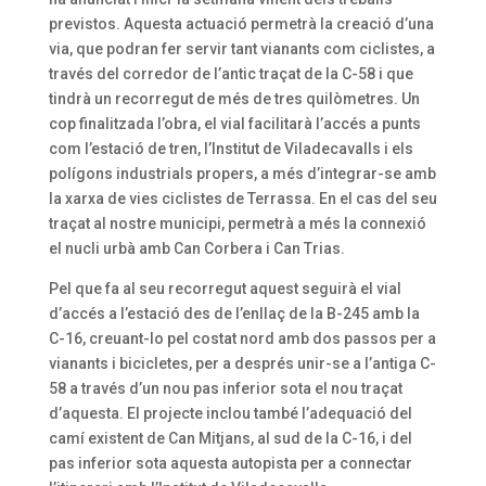
previstos. Aquesta actuació permetrà la creació d’una
via, que podran fer servir tant vianants com ciclistes, a
través del corredor de l’antic traçat de la C-58 i que
tindrà un recorregut de més de tres quilòmetres. Un
cop finalitzada l’obra, el vial facilitarà l’accés a punts
com l’estació de tren, l’Institut de Viladecavalls i els
polígons industrials propers, a més d’integrar-se amb
la xarxa de vies ciclistes de Terrassa. En el cas del seu
traçat al nostre municipi, permetrà a més la connexió
el nucli urbà amb Can Corbera i Can Trias.
Pel que fa al seu recorregut aquest seguirà el vial
d’accés a l’estació des de l’enllaç de la B-245 amb la
C-16, creuant-lo pel costat nord amb dos passos per a
vianants i bicicletes, per a després unir-se a l’antiga C-
58 a través d’un nou pas inferior sota el nou traçat
d’aquesta. El projecte inclou també l’adequació del
camí existent de Can Mitjans, al sud de la C-16, i del
pas inferior sota aquesta autopista per a connectar