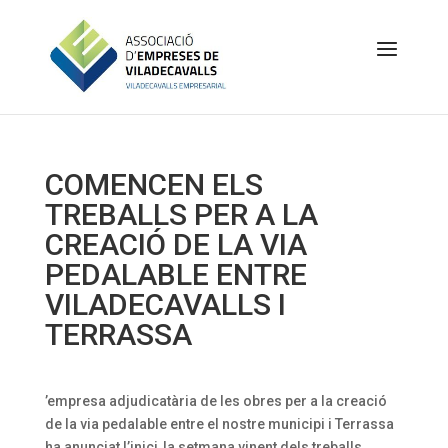
COMENCEN ELS
TREBALLS PER A LA
CREACIÓ DE LA VIA
PEDALABLE ENTRE
VILADECAVALLS I
TERRASSA
’empresa adjudicatària de les obres per a la creació
de la via pedalable entre el nostre municipi i Terrassa
ha anunciat l’inici la setmana vinent dels treballs