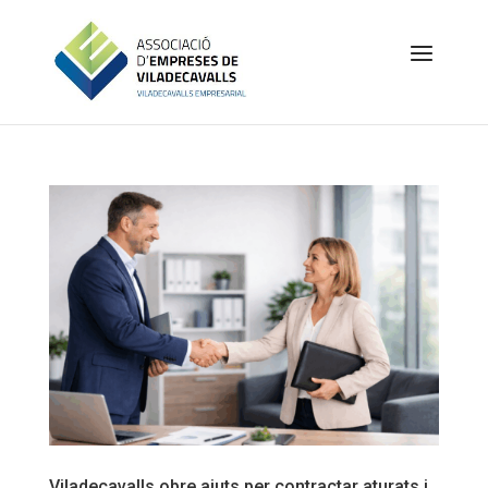
Viladecavalls obre ajuts per contractar aturats i