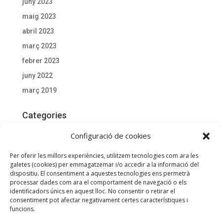
juny 2023
maig 2023
abril 2023
març 2023
febrer 2023
juny 2022
març 2019
Categories
Actualitat
Configuració de cookies
Documentació D'interès
Per oferir les millors experiències, utilitzem tecnologies com ara les
General
galetes (cookies) per emmagatzemar i/o accedir a la informació del
dispositiu. El consentiment a aquestes tecnologies ens permetrà
processar dades com ara el comportament de navegació o els
Meta
identificadors únics en aquest lloc. No consentir o retirar el
consentiment pot afectar negativament certes característiques i
Entra
funcions.
Canal de les entrades