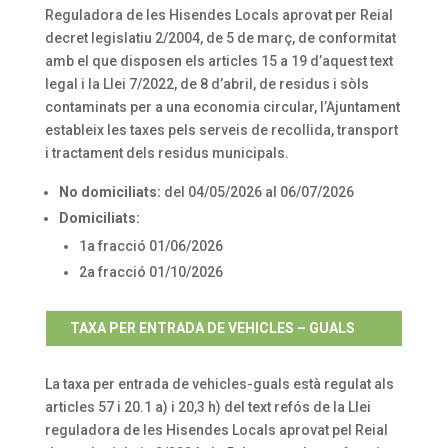
Reguladora de les Hisendes Locals aprovat per Reial
decret legislatiu 2/2004, de 5 de març, de conformitat
amb el que disposen els articles 15 a 19 d’aquest text
legal i la Llei 7/2022, de 8 d’abril, de residus i sòls
contaminats per a una economia circular, l’Ajuntament
estableix les taxes pels serveis de recollida, transport
i tractament dels residus municipals.
No domiciliats:
del 04/05/2026 al 06/07/2026
Domiciliats:
1a fracció 01/06/2026
2a fracció 01/10/2026
TAXA PER ENTRADA DE VEHICLES – GUALS
La taxa per entrada de vehicles-guals està regulat als
articles 57 i 20.1 a) i 20,3 h) del text refós de la Llei
reguladora de les Hisendes Locals aprovat pel Reial