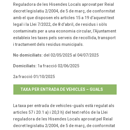
Reguladora de les Hisendes Locals aprovat per Reial
decret legislatiu 2/2004, de 5 de març, de conformitat
amb el que disposen els articles 15 a 19 d’aquest text
legal i la Llei 7/2022, de 8 d’abril, de residus i sòls
contaminats per a una economia circular, l’Ajuntament
estableix les taxes pels serveis de recollida, transport
i tractament dels residus municipals.
No domiciliats:
del 02/05/2025 al 04/07/2025
Domiciliats:
1a fracció 02/06/2025
2a fracció 01/10/2025
TAXA PER ENTRADA DE VEHICLES – GUALS
La taxa per entrada de vehicles-guals està regulat als
articles 57 i 20.1 a) i 20,3 h) del text refós de la Llei
reguladora de les Hisendes Locals aprovat pel Reial
decret legislatiu 2/2004, de 5 de març, de conformitat