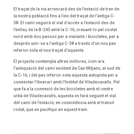
El traçat de la via arrencarà des de l’estació de tren de
la nostra població fins a l’eix del traçat de l’antiga C-
58. El camí seguirà el vial d’accés a l’estació des de
l’enllaç de la B-245 amb la C-16, creuant-lo pel costat
nord amb dos passos per a vianants i bicicletes, per a
després unir-se a l’antiga C-58 a través d’un nou pas
inferior sota el nou traçat d’aquesta.
El projecte contempla altres millores, com ara
l’adequació del camí existent de Can Mitjans, al sud de
la C-16, i del pas inferior sota aquesta autopista per a
connectar l’itinerari amb l’Institut de Viladecavalls. Pel
que fa a la connexió de les bicicletes amb el centre
urbà de Viladecavalls, aquesta es farà seguint el vial
del camí de l’estació, en coexistència amb el trànsit
rodat, que es pacifiqui en aquest tram.