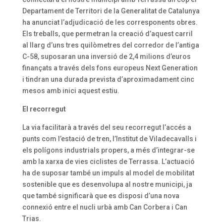
Departament de Territori de la Generalitat de Catalunya
ha anunciat l’adjudicació de les corresponents obres.
Els treballs, que permetran la creació d’aquest carril
al llarg d’uns tres quilòmetres del corredor de l’antiga
C-58, suposaran una inversió de 2,4 milions d’euros
finançats a través dels fons europeus Next Generation
i tindran una durada prevista d’aproximadament cinc
mesos amb inici aquest estiu.
El recorregut
La via facilitarà a través del seu recorregut l’accés a
punts com l’estació de tren, l’Institut de Viladecavalls i
els polígons industrials propers, a més d’integrar-se
amb la xarxa de vies ciclistes de Terrassa. L’actuació
ha de suposar també un impuls al model de mobilitat
sostenible que es desenvolupa al nostre municipi, ja
que també significarà que es disposi d’una nova
connexió entre el nucli urbà amb Can Corbera i Can
Trias.