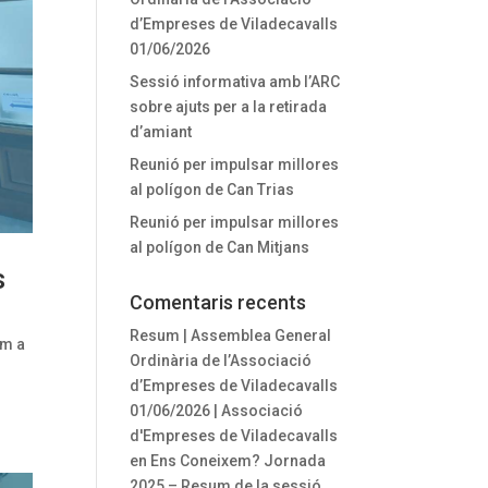
d’Empreses de Viladecavalls
01/06/2026
Sessió informativa amb l’ARC
sobre ajuts per a la retirada
d’amiant
Reunió per impulsar millores
al polígon de Can Trias
Reunió per impulsar millores
al polígon de Can Mitjans
s
Comentaris recents
Resum | Assemblea General
om a
Ordinària de l’Associació
d’Empreses de Viladecavalls
01/06/2026 | Associació
d'Empreses de Viladecavalls
en
Ens Coneixem? Jornada
2025 – Resum de la sessió