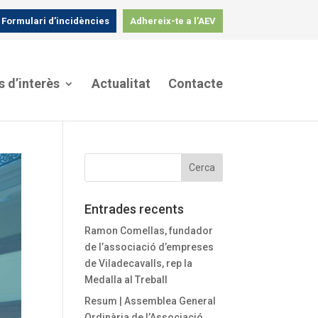
Formulari d’incidències
Adhereix-te a l’AEV
s d’interès
Actualitat
Contacte
Entrades recents
Ramon Comellas, fundador
de l’associació d’empreses
de Viladecavalls, rep la
Medalla al Treball
Resum | Assemblea General
Ordinària de l’Associació