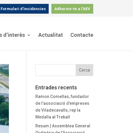
Formulari d’incidències
Adhereix-te a l’AEV
s d’interès
Actualitat
Contacte
Entrades recents
Ramon Comellas, fundador
de l’associació d’empreses
de Viladecavalls, rep la
Medalla al Treball
Resum | Assemblea General
Ordinària de l’Associació