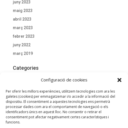
juny 2023
maig 2023
abril 2023
març 2023
febrer 2023
juny 2022
març 2019
Categories
Actualitat
Configuració de cookies
Documentació D'interès
Per oferir les millors experiències, utilitzem tecnologies com ara les
General
galetes (cookies) per emmagatzemar i/o accedir a la informació del
dispositiu. El consentiment a aquestes tecnologies ens permetrà
processar dades com ara el comportament de navegació o els
Meta
identificadors únics en aquest lloc. No consentir o retirar el
consentiment pot afectar negativament certes característiques i
Entra
funcions.
Canal de les entrades