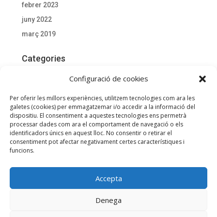
febrer 2023
juny 2022
març 2019
Categories
Actualitat
Configuració de cookies
Documentació D'interès
Per oferir les millors experiències, utilitzem tecnologies com ara les
General
galetes (cookies) per emmagatzemar i/o accedir a la informació del
dispositiu. El consentiment a aquestes tecnologies ens permetrà
processar dades com ara el comportament de navegació o els
Meta
identificadors únics en aquest lloc. No consentir o retirar el
consentiment pot afectar negativament certes característiques i
Entra
funcions.
Canal de les entrades
Canal dels comentaris
Accepta
WordPress.org (en anglès)
Utilitzem galetes per a oferir-te la millor experiència a la nostra
Denega
web.
Podeu esbrinar més sobre quines galetes estem utilitzant o