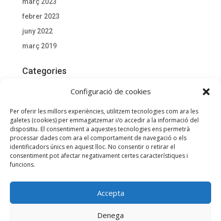
març 2023
febrer 2023
juny 2022
març 2019
Categories
Actualitat
Configuració de cookies
Documentació D'interès
Per oferir les millors experiències, utilitzem tecnologies com ara les
General
galetes (cookies) per emmagatzemar i/o accedir a la informació del
dispositiu. El consentiment a aquestes tecnologies ens permetrà
processar dades com ara el comportament de navegació o els
Meta
identificadors únics en aquest lloc. No consentir o retirar el
consentiment pot afectar negativament certes característiques i
Entra
funcions.
Canal de les entrades
Canal dels comentaris
Accepta
WordPress.org (en anglès)
Utilitzem galetes per a oferir-te la millor experiència a la nostra
Denega
web.