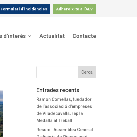
Formulari d’incidències
Adhereix-te a l’AEV
s d’interès
Actualitat
Contacte
Entrades recents
Ramon Comellas, fundador
de l’associació d’empreses
de Viladecavalls, rep la
Medalla al Treball
Resum | Assemblea General
Ordinària de l’Associació