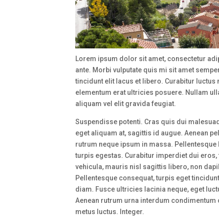
Lorem ipsum dolor sit amet, consectetur adipis
ante. Morbi vulputate quis mi sit amet semper. 
tincidunt elit lacus et libero. Curabitur luc
elementum erat ultricies posuere. Nullam ul
aliquam vel elit gravida feugiat.
Suspendisse potenti. Cras quis dui malesuada
eget aliquam at, sagittis id augue. Aenean pe
rutrum neque ipsum in massa. Pellentesque h
turpis egestas. Curabitur imperdiet dui eros, f
vehicula, mauris nisl sagittis libero, non da
Pellentesque consequat, turpis eget tincidunt
diam. Fusce ultricies lacinia neque, eget lu
Aenean rutrum urna interdum condimentum con
metus luctus. Integer.