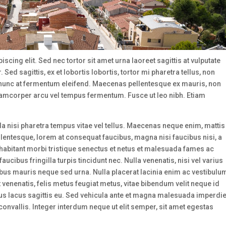
cing elit. Sed nec tortor sit amet urna laoreet sagittis at vulputate
Sed sagittis, ex et lobortis lobortis, tortor mi pharetra tellus, non
tus nunc at fermentum eleifend. Maecenas pellentesque ex mauris, non
lamcorper arcu vel tempus fermentum. Fusce ut leo nibh. Etiam
 nisi pharetra tempus vitae vel tellus. Maecenas neque enim, mattis
llentesque, lorem at consequat faucibus, magna nisi faucibus nisi, a
abitant morbi tristique senectus et netus et malesuada fames ac
aucibus fringilla turpis tincidunt nec. Nulla venenatis, nisi vel varius
pibus mauris neque sed urna. Nulla placerat lacinia enim ac vestibulu
 venenatis, felis metus feugiat metus, vitae bibendum velit neque id
ctus lacus sagittis eu. Sed vehicula ante et magna malesuada imperdie
vallis. Integer interdum neque ut elit semper, sit amet egestas