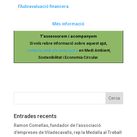
l’
Autoavaluació financera
.
Més informació
T’assessorem i acompanyem
Si vols rebre informació sobre aquest ajut,
contacta amb els assessors
en Medi Ambient,
Sostenibilitat i Economia Circular.
Entrades recents
Ramon Comellas, fundador de l’associació
d’empreses de Viladecavalls, rep la Medalla al Treball