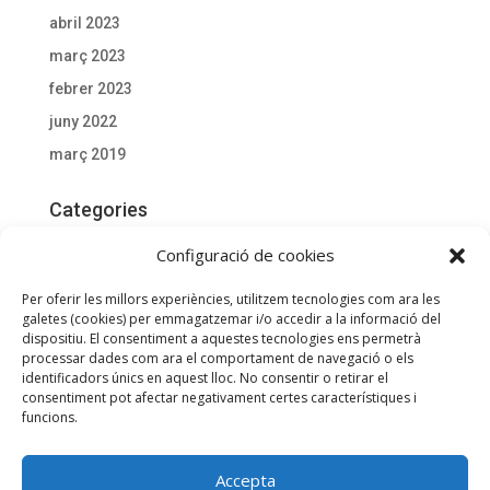
abril 2023
març 2023
febrer 2023
juny 2022
març 2019
Categories
Actualitat
Configuració de cookies
Documentació D'interès
Per oferir les millors experiències, utilitzem tecnologies com ara les
General
galetes (cookies) per emmagatzemar i/o accedir a la informació del
dispositiu. El consentiment a aquestes tecnologies ens permetrà
processar dades com ara el comportament de navegació o els
Meta
identificadors únics en aquest lloc. No consentir o retirar el
consentiment pot afectar negativament certes característiques i
Entra
funcions.
Canal de les entrades
Canal dels comentaris
Accepta