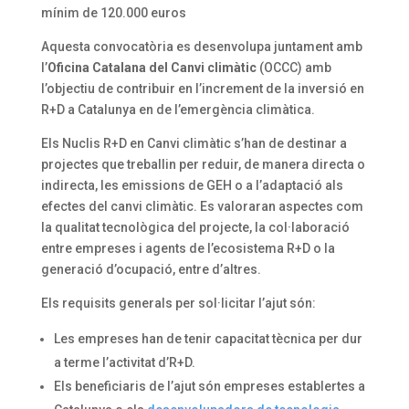
mínim de 120.000 euros
Aquesta convocatòria es desenvolupa juntament amb
l’
Oficina Catalana del Canvi climàtic
(OCCC) amb
l’objectiu de contribuir en l’increment de la inversió en
R+D a Catalunya en de l’emergència climàtica.
Els Nuclis R+D en Canvi climàtic s’han de destinar a
projectes que treballin per reduir, de manera directa o
indirecta, les emissions de GEH o a l’adaptació als
efectes del canvi climàtic. Es valoraran aspectes com
la qualitat tecnològica del projecte, la col·laboració
entre empreses i agents de l’ecosistema R+D o la
generació d’ocupació, entre d’altres.
Els requisits generals per sol·licitar l’ajut són:
Les empreses han de tenir capacitat tècnica per dur
a terme l’activitat d’R+D.
Els beneficiaris de l’ajut són empreses establertes a