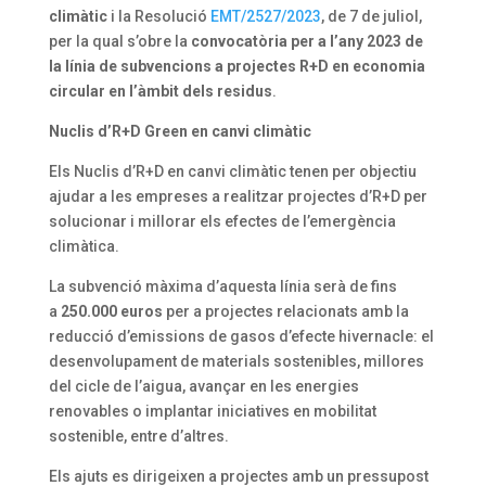
climàtic
i la Resolució
EMT/2527/2023
, de 7 de juliol,
per la qual s’obre la
convocatòria per a l’any 2023 de
la línia de subvencions a projectes R+D en economia
circular en l’àmbit dels residus
.
Nuclis d’R+D Green en canvi climàtic
Els Nuclis d’R+D en canvi climàtic tenen per objectiu
ajudar a les empreses a realitzar projectes d’R+D per
solucionar i millorar els efectes de l’emergència
climàtica.
La subvenció màxima d’aquesta línia serà de fins
a
250.000 euros
per a projectes relacionats amb la
reducció d’emissions de gasos d’efecte hivernacle: el
desenvolupament de materials sostenibles, millores
del cicle de l’aigua, avançar en les energies
renovables o implantar iniciatives en mobilitat
sostenible, entre d’altres.
Els ajuts es dirigeixen a projectes amb un pressupost