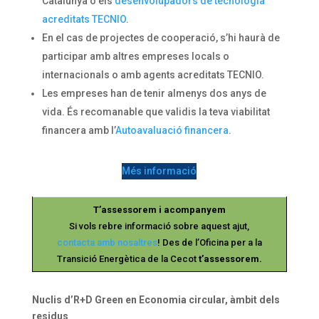
Catalunya o els
desenvolupadors de tecnologia
acreditats TECNIO
.
En el cas de projectes de cooperació, s’hi haurà de
participar amb altres empreses locals o
internacionals o amb agents acreditats TECNIO.
Les empreses han de tenir almenys dos anys de
vida. És recomanable que validis la teva viabilitat
financera amb l’
Autoavaluació financera
.
Més informació
T’assessorem i acompanyem
Si vols rebre informació sobre aquest ajut,
contacta amb nosaltres
! Des de l’Oficina per a la
Transició Energètica de la Cecot
t’assessorem.
Nuclis d’R+D Green en Economia circular, àmbit dels
residus